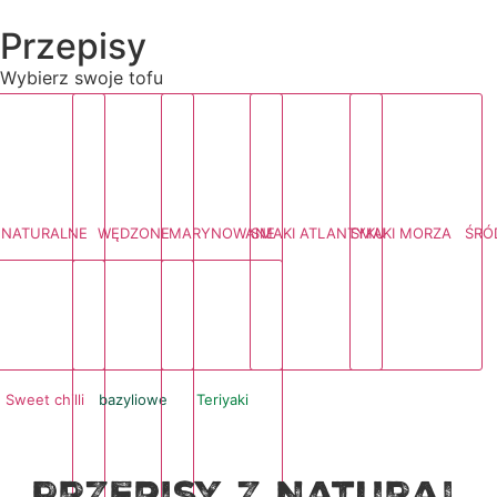
Przepisy
Wybierz swoje tofu
NATURALNE
WĘDZONE
MARYNOWANE
SMAKI ATLANTYKU
SMAKI MORZA ŚRÓ
Sweet chilli
bazyliowe
Teriyaki