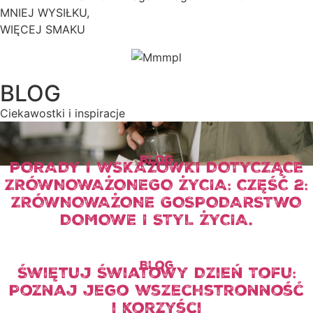
MNIEJ WYSIŁKU,
WIĘCEJ SMAKU
BLOG
Ciekawostki i inspiracje
Blog
PORADY I WSKAZÓWKI DOTYCZĄCE
ZRÓWNOWAŻONEGO ŻYCIA: CZĘŚĆ 2:
ZRÓWNOWAŻONE GOSPODARSTWO
DOMOWE I STYL ŻYCIA.
Blog
Świętuj Światowy Dzień Tofu:
Poznaj jego wszechstronność
i korzyści