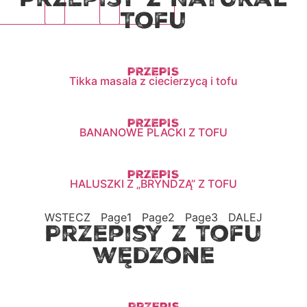
Przepisy z Natural
Tofu
PRZEPIS
Tikka masala z ciecierzycą i tofu
PRZEPIS
BANANOWE PLACKI Z TOFU
PRZEPIS
HALUSZKI Z „BRYNDZĄ” Z TOFU
WSTECZ
Page
1
Page
2
Page
3
DALEJ
Przepisy z Tofu
wędzone