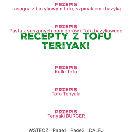
Przepis
Lasagna z bazyliowym tofu, szpinakiem i bazylią
Przepis
Pasta z suszonych pomidorów i Tofu bazyliowego
Recepty z Tofu
Teriyaki
Przepis
Kulki Tofu
Przepis
Tofu Teriyaki
Przepis
Teriyaki BURGER
WSTECZ
Page
1
Page
2
DALEJ