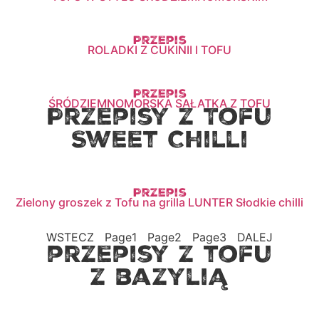
Przepis
ROLADKI Z CUKINII I TOFU
Przepis
ŚRÓDZIEMNOMORSKA SAŁATKA Z TOFU
Przepisy z Tofu
Sweet Chilli
Przepis
Zielony groszek z Tofu na grilla LUNTER Słodkie chilli
WSTECZ
Page
1
Page
2
Page
3
DALEJ
przepisy z tofu
z bazylią