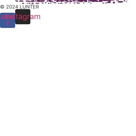
© 2024 LUNTER
cebook-
Instagram
f