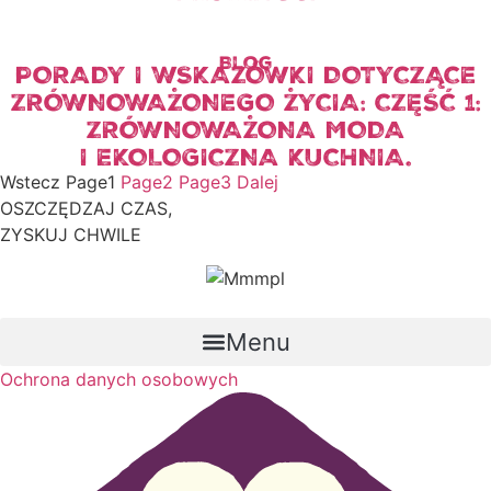
Blog
PORADY I WSKAZÓWKI DOTYCZĄCE
ZRÓWNOWAŻONEGO ŻYCIA: CZĘŚĆ 1:
ZRÓWNOWAŻONA MODA
I EKOLOGICZNA KUCHNIA.
Wstecz
Page
1
Page
2
Page
3
Dalej
OSZCZĘDZAJ CZAS,
ZYSKUJ CHWILE
Menu
Ochrona danych osobowych