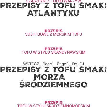
SZASZŁYKI Z TOFU I WARZYW
Przepisy z Tofu Smaki
Atlantyku
Przepis
SUSHI BOWL Z MORSKIM TOFU
Przepis
TOFU W STYLU SKANDYNAWSKIM
WSTECZ
Page
1
Page
2
DALEJ
Przepisy z tofu SMAKI
MORZA
ŚRÓDZIEMNEGO
Przepis
TOFU W STYLU ŚRÓDZIEMNOMORSKIM