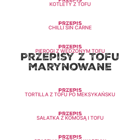
Przepis
KOTLETY Z TOFU
Przepis
CHILLI SIN CARNE
Przepis
PIEROGI Z WĘDZONYM TOFU
Przepisy z Tofu
marynowane
Przepis
TORTILLA Z TOFU PO MEKSYKAŃSKU
Przepis
SAŁATKA Z KOMOSĄ I TOFU
Przepis