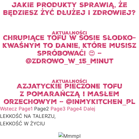
JAKIE PRODUKTY SPRAWIĄ, ŻE
BĘDZIESZ ŻYĆ DŁUŻEJ I ZDROWIEJ?
AKTUALNOŚCI
Chrupiące tofu w sosie słodko-
kwaśnym to danie, które musisz
spróbować! 😍 –
@zdrowo_w_15_minut
AKTUALNOŚCI
Azjatyckie pieczone tofu
z pomarańczą i masłem
orzechowym – @inmykitchen_pl
Wstecz
Page
1
Page
2
Page
3
Page
4
Dalej
LEKKOŚĆ NA TALERZU,
LEKKOŚĆ W ŻYCIU