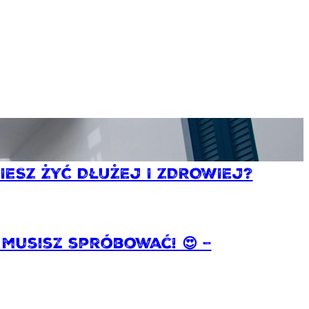
IESZ ŻYĆ DŁUŻEJ I ZDROWIEJ?
musisz spróbować! 😍 –